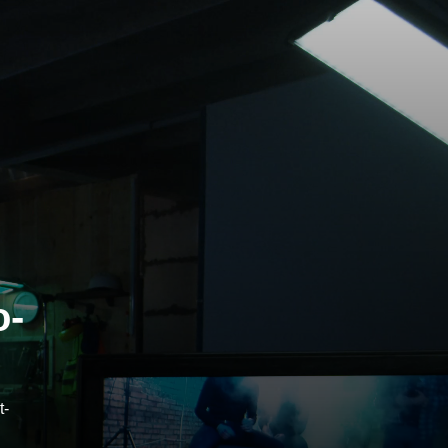
o-
t-